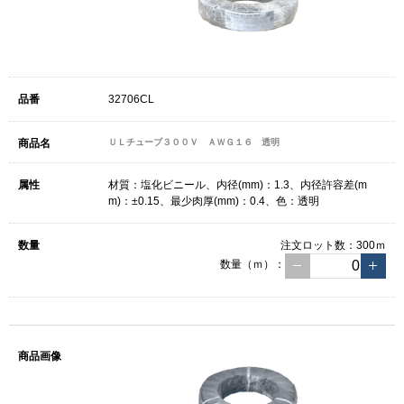
32706CL
ＵＬチューブ３００Ｖ ＡＷＧ１６ 透明
材質：塩化ビニール、内径(mm)：1.3、内径許容差(m
m)：±0.15、最少肉厚(mm)：0.4、色：透明
注文ロット数：
300ｍ
数量（ｍ）：