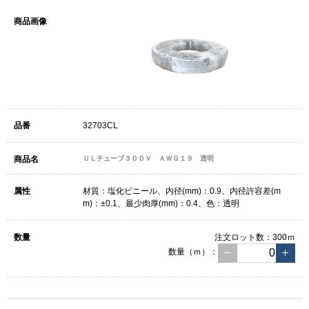
32703CL
ＵＬチューブ３００Ｖ ＡＷＧ１９ 透明
材質：塩化ビニール、内径(mm)：0.9、内径許容差(m
m)：±0.1、最少肉厚(mm)：0.4、色：透明
注文ロット数：
300ｍ
数量（ｍ）：