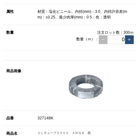
材質：塩化ビニール、内径(mm)：3.0、内径許容差(m
m)：±0.25、最少肉厚(mm)：0.5、色：透明
注文ロット数：
300ｍ
数量（ｍ）：
32714BK
ＵＬチューブ３００Ｖ ＡＷＧ８ 黒