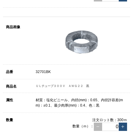
32701BK
ＵＬチューブ３００Ｖ ＡＷＧ２２ 黒
材質：塩化ビニール、内径(mm)：0.65、内径許容差(m
m)：±0.1、最少肉厚(mm)：0.4、色：黒
注文ロット数：
300ｍ
数量（ｍ）：