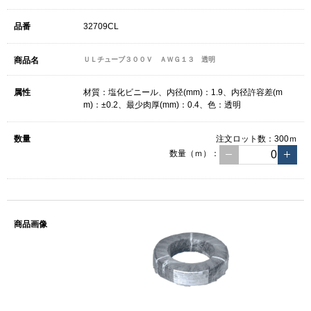
32709CL
ＵＬチューブ３００Ｖ ＡＷＧ１３ 透明
材質：塩化ビニール、内径(mm)：1.9、内径許容差(m
m)：±0.2、最少肉厚(mm)：0.4、色：透明
注文ロット数：
300ｍ
数量（ｍ）：