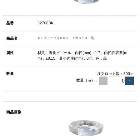
32708BK
ＵＬチューブ３００Ｖ ＡＷＧ１４ 黒
材質：塩化ビニール、内径(mm)：1.7、内径許容差(m
m)：±0.15、最少肉厚(mm)：0.4、色：黒
注文ロット数：
300ｍ
数量（ｍ）：