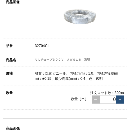
32704CL
ＵＬチューブ３００Ｖ ＡＷＧ１８ 透明
材質：塩化ビニール、内径(mm)：1.0、内径許容差(m
m)：±0.15、最少肉厚(mm)：0.4、色：透明
注文ロット数：
300ｍ
数量（ｍ）：