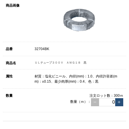
32704BK
ＵＬチューブ３００Ｖ ＡＷＧ１８ 黒
材質：塩化ビニール、内径(mm)：1.0、内径許容差(m
m)：±0.15、最少肉厚(mm)：0.4、色：黒
注文ロット数：
300ｍ
数量（ｍ）：