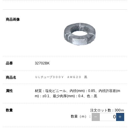
32702BK
ＵＬチューブ３００Ｖ ＡＷＧ２０ 黒
材質：塩化ビニール、内径(mm)：0.85、内径許容差(m
m)：±0.1、最少肉厚(mm)：0.4、色：黒
注文ロット数：
300ｍ
数量（ｍ）：