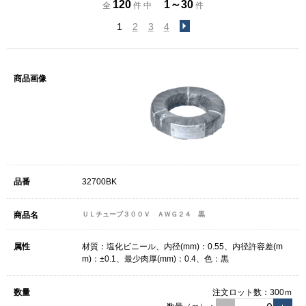
120
1～30
全
件 中
件
1
2
3
4
32700BK
ＵＬチューブ３００Ｖ ＡＷＧ２４ 黒
材質：塩化ビニール、内径(mm)：0.55、内径許容差(m
m)：±0.1、最少肉厚(mm)：0.4、色：黒
注文ロット数：
300ｍ