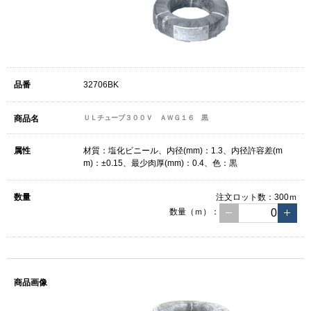
32706BK
ＵＬチューブ３００Ｖ ＡＷＧ１６ 黒
材質：塩化ビニール、内径(mm)：1.3、内径許容差(m
m)：±0.15、最少肉厚(mm)：0.4、色：黒
注文ロット数：
300ｍ
数量（ｍ）：