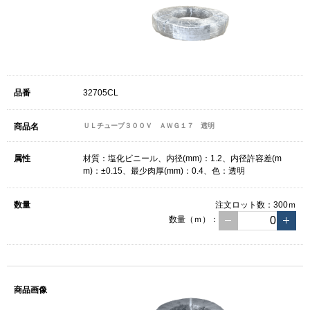
32705CL
ＵＬチューブ３００Ｖ ＡＷＧ１７ 透明
材質：塩化ビニール、内径(mm)：1.2、内径許容差(m
m)：±0.15、最少肉厚(mm)：0.4、色：透明
注文ロット数：
300ｍ
数量（ｍ）：