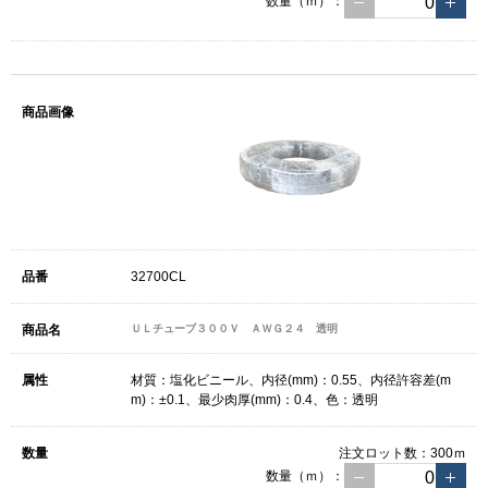
数量（ｍ）：
32700CL
ＵＬチューブ３００Ｖ ＡＷＧ２４ 透明
材質：塩化ビニール、内径(mm)：0.55、内径許容差(m
m)：±0.1、最少肉厚(mm)：0.4、色：透明
注文ロット数：
300ｍ
数量（ｍ）：