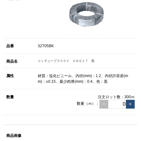
32705BK
ＵＬチューブ３００Ｖ ＡＷＧ１７ 黒
材質：塩化ビニール、内径(mm)：1.2、内径許容差(m
m)：±0.15、最少肉厚(mm)：0.4、色：黒
注文ロット数：
300ｍ
数量（ｍ）：