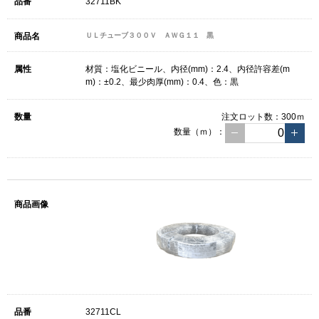
32711BK
ＵＬチューブ３００Ｖ ＡＷＧ１１ 黒
材質：塩化ビニール、内径(mm)：2.4、内径許容差(m
m)：±0.2、最少肉厚(mm)：0.4、色：黒
注文ロット数：
300ｍ
数量（ｍ）：
32711CL