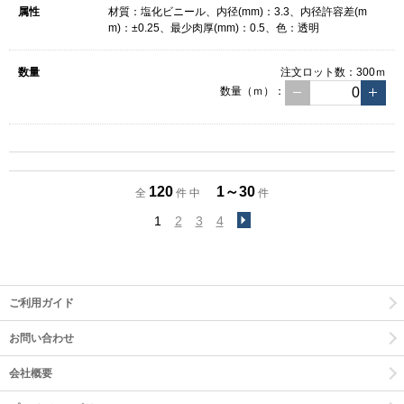
材質：塩化ビニール、内径(mm)：3.3、内径許容差(m
m)：±0.25、最少肉厚(mm)：0.5、色：透明
注文ロット数：
300ｍ
数量（ｍ）：
120
1～30
全
件 中
件
1
2
3
4
ご利用ガイド
お問い合わせ
会社概要