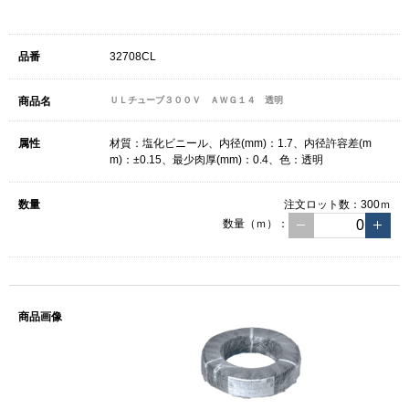
32708CL
ＵＬチューブ３００Ｖ ＡＷＧ１４ 透明
材質：塩化ビニール、内径(mm)：1.7、内径許容差(m
m)：±0.15、最少肉厚(mm)：0.4、色：透明
注文ロット数：
300ｍ
数量（ｍ）：