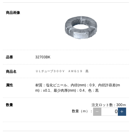
32703BK
ＵＬチューブ３００Ｖ ＡＷＧ１９ 黒
材質：塩化ビニール、内径(mm)：0.9、内径許容差(m
m)：±0.1、最少肉厚(mm)：0.4、色：黒
注文ロット数：
300ｍ
数量（ｍ）：