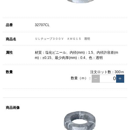
32707CL
ＵＬチューブ３００Ｖ ＡＷＧ１５ 透明
材質：塩化ビニール、内径(mm)：1.5、内径許容差(m
m)：±0.15、最少肉厚(mm)：0.4、色：透明
注文ロット数：
300ｍ
数量（ｍ）：