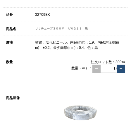
32709BK
ＵＬチューブ３００Ｖ ＡＷＧ１３ 黒
材質：塩化ビニール、内径(mm)：1.9、内径許容差(m
m)：±0.2、最少肉厚(mm)：0.4、色：黒
注文ロット数：
300ｍ
数量（ｍ）：