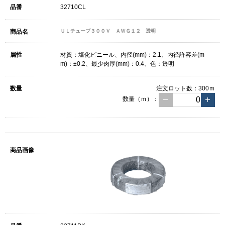
32710CL
ＵＬチューブ３００Ｖ ＡＷＧ１２ 透明
材質：塩化ビニール、内径(mm)：2.1、内径許容差(m
m)：±0.2、最少肉厚(mm)：0.4、色：透明
注文ロット数：
300ｍ
数量（ｍ）：