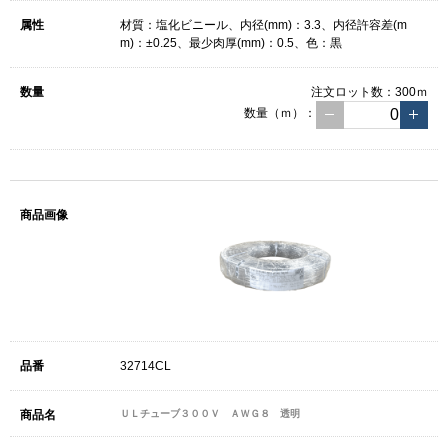
材質：塩化ビニール、内径(mm)：3.3、内径許容差(m
m)：±0.25、最少肉厚(mm)：0.5、色：黒
注文ロット数：
300ｍ
数量（ｍ）：
32714CL
ＵＬチューブ３００Ｖ ＡＷＧ８ 透明