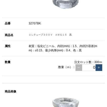
32707BK
ＵＬチューブ３００Ｖ ＡＷＧ１５ 黒
材質：塩化ビニール、内径(mm)：1.5、内径許容差(m
m)：±0.15、最少肉厚(mm)：0.4、色：黒
注文ロット数：
300ｍ
数量（ｍ）：