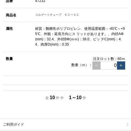
47232
コルゲートチューブ ＫＣー３２
材質：難燃性ポリプロピレン、使用温度範囲：-40℃～+9
5℃、外観：延長方向にス リットがあります。、内径AΦ
(mm)：32.4、外径BΦ(ｍｍ)：38.0、ピッ チC(mm)：4.
4、肉厚D(mm)：0.35
注文ロット数：
60ｍ
数量（ｍ）：
10
1～10
全
件 中
件
ご利用ガイド