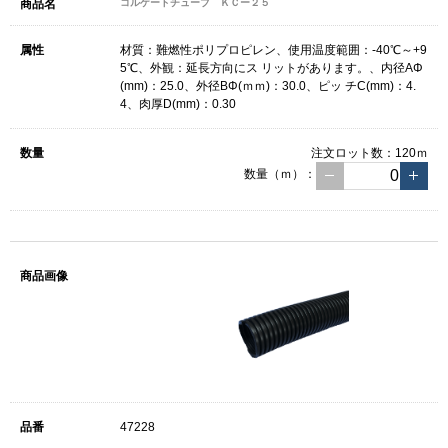
コルゲートチューブ ＫＣー２５
材質：難燃性ポリプロピレン、使用温度範囲：-40℃～+9
5℃、外観：延長方向にス リットがあります。、内径AΦ
(mm)：25.0、外径BΦ(ｍｍ)：30.0、ピッ チC(mm)：4.
4、肉厚D(mm)：0.30
注文ロット数：
120ｍ
数量（ｍ）：
47228