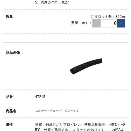
5、肉厚D(mm)：0.27
注文ロット数：
350ｍ
数量（ｍ）：
47215
コルゲートチューブ ＫＣー１５
材質：難燃性ポリプロピレン、使用温度範囲：-40℃～+9
5℃、外観：延長方向にス リットがあります。、内径AΦ