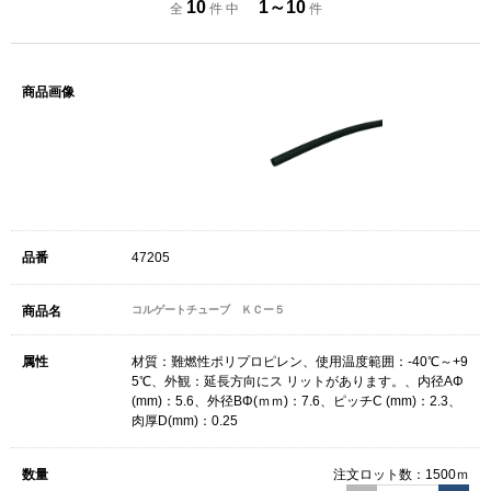
10
1～10
全
件 中
件
47205
コルゲートチューブ ＫＣー５
材質：難燃性ポリプロピレン、使用温度範囲：-40℃～+9
5℃、外観：延長方向にス リットがあります。、内径AΦ
(mm)：5.6、外径BΦ(ｍｍ)：7.6、ピッチC (mm)：2.3、
肉厚D(mm)：0.25
注文ロット数：
1500ｍ