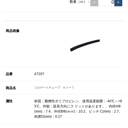
数量（ｍ）：
47207
コルゲートチューブ ＫＣー７
材質：難燃性ポリプロピレン、使用温度範囲：-40℃～+9
5℃、外観：延長方向にス リットがあります。、内径AΦ
(mm)：7.4、外径BΦ(ｍｍ)：10.2、ピッチ C(mm)：2.7、
肉厚D(mm)：0.27