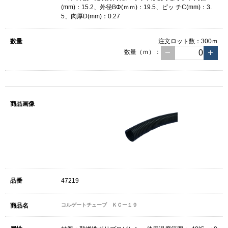
(mm)：15.2、外径BΦ(ｍｍ)：19.5、ピッ チC(mm)：3.
5、肉厚D(mm)：0.27
注文ロット数：
300ｍ
数量（ｍ）：
47219
コルゲートチューブ ＫＣー１９