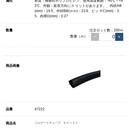
材質：難燃性ポリプロピレン、使用温度範囲：-40℃～+9
5℃、外観：延長方向にス リットがあります。、内径AΦ
(mm)：19.5、外径BΦ(ｍｍ)：23.8、ピッ チC(mm)：3.
5、肉厚D(mm)：0.27
注文ロット数：
200ｍ
数量（ｍ）：
47222
コルゲートチューブ ＫＣー２２