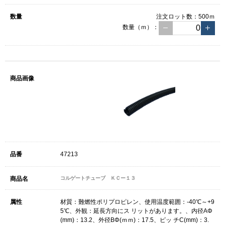
注文ロット数：
500ｍ
数量（ｍ）：
47213
コルゲートチューブ ＫＣー１３
材質：難燃性ポリプロピレン、使用温度範囲：-40℃～+9
5℃、外観：延長方向にス リットがあります。、内径AΦ
(mm)：13.2、外径BΦ(ｍｍ)：17.5、ピッ チC(mm)：3.