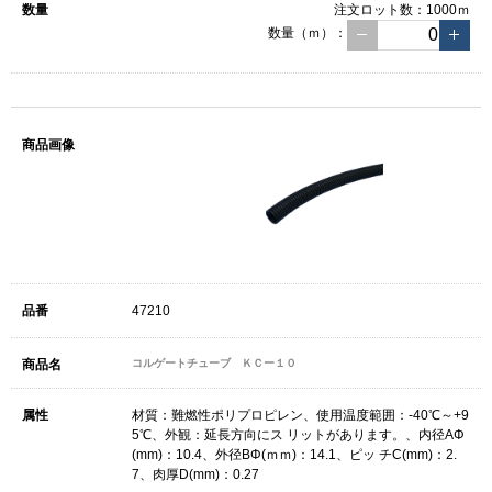
注文ロット数：
1000ｍ
数量（ｍ）：
47210
コルゲートチューブ ＫＣー１０
材質：難燃性ポリプロピレン、使用温度範囲：-40℃～+9
5℃、外観：延長方向にス リットがあります。、内径AΦ
(mm)：10.4、外径BΦ(ｍｍ)：14.1、ピッ チC(mm)：2.
7、肉厚D(mm)：0.27