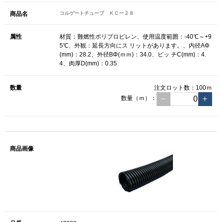
コルゲートチューブ ＫＣー２８
材質：難燃性ポリプロピレン、使用温度範囲：-40℃～+9
5℃、外観：延長方向にス リットがあります。、内径AΦ
(mm)：28.2、外径BΦ(ｍｍ)：34.0、ピッ チC(mm)：4.
4、肉厚D(mm)：0.35
注文ロット数：
100ｍ
数量（ｍ）：