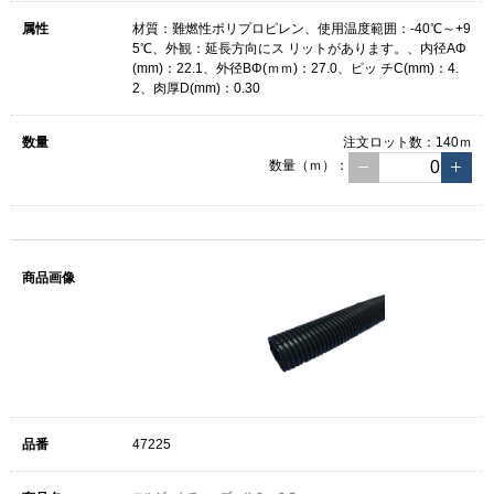
材質：難燃性ポリプロピレン、使用温度範囲：-40℃～+9
5℃、外観：延長方向にス リットがあります。、内径AΦ
(mm)：22.1、外径BΦ(ｍｍ)：27.0、ピッ チC(mm)：4.
2、肉厚D(mm)：0.30
注文ロット数：
140ｍ
数量（ｍ）：
47225