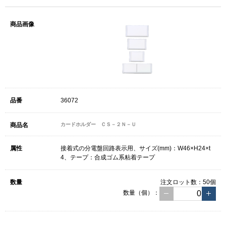
36072
カードホルダー ＣＳ－２Ｎ－Ｕ
接着式の分電盤回路表示用、サイズ(mm)：W46×H24×t
4、テープ：合成ゴム系粘着テープ
注文ロット数：
50個
数量（個）：