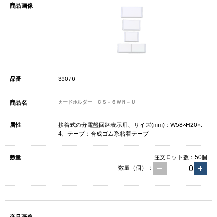
36076
カードホルダー ＣＳ－６ＷＮ－Ｕ
接着式の分電盤回路表示用、サイズ(mm)：W58×H20×t
4、テープ：合成ゴム系粘着テープ
注文ロット数：
50個
数量（個）：