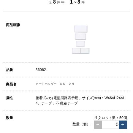
8
1～8
全
件 中
件
36062
カードホルダー ＣＳ－２Ｎ
接着式の分電盤回路表示用、サイズ(mm)：W46×H24×t
4、テープ：不 織布テープ
注文ロット数：
50個
数量（個）：