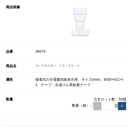
36074
カードホルダー ＣＳ－４Ｎ－Ｕ
接着式の分電盤回路表示用、サイズ(mm)：W30×H21×t
4、テープ：合成ゴム系粘着テープ
注文ロット数：
50個
数量（個）：