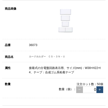
36073
カードホルダー ＣＳ－３Ｎ－Ｕ
接着式の分電盤回路表示用、サイズ(mm)：W38×H22×t
4、テープ：合成ゴム系粘着テープ
注文ロット数：
50個
数量（個）：