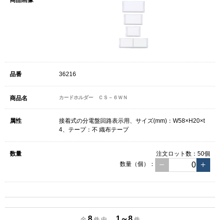
36216
カードホルダー ＣＳ－６ＷＮ
接着式の分電盤回路表示用、サイズ(mm)：W58×H20×t
4、テープ：不 織布テープ
注文ロット数：
50個
数量（個）：
8
1～8
全
件 中
件