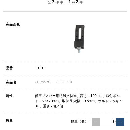
2
1～2
全
件 中
件
19101
バーホルダー ＢＨＳ－１０
低圧ブスバー用絶縁支持物、高さ：100mm、取付ボル
ト：M8×20mm、取付長 穴幅：9.5mm、ボルトメッキ：
3C、重さ67g／個
数量（個）：