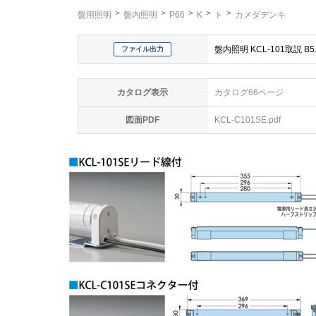
盤用照明
盤内照明
P66
K
ト
カメダデンキ
盤内照明 KCL-101取説 B5.
ファイル出力
カタログ表示
カタログ66ページ
図面PDF
KCL-C101SE.pdf