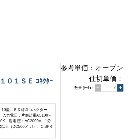
参考単価：
オープン
仕切単価：
１０１ＳＥ ｺﾈｸﾀｰ
数量
(ｾｯﾄ)
：
：10型ＬＥＤ灯具コネクター
 入力電圧：片側給電AC100～
0K、耐電 圧：AC2000V 1分
上（DC500メ ガ）、CISPR