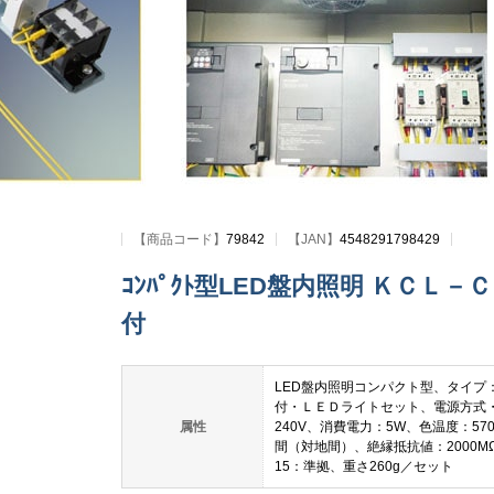
【
商品コード
】
79842
【JAN】
4548291798429
ｺﾝﾊﾟｸﾄ型LED盤内照明 ＫＣＬ－Ｃ
付
LED盤内照明コンパクト型、タイプ
付・ＬＥＤライトセット、電源方式・
属性
240V、消費電力：5W、色温度：570
間（対地間）、絶縁抵抗値：2000MΩ以
15：準拠、重さ260g／セット