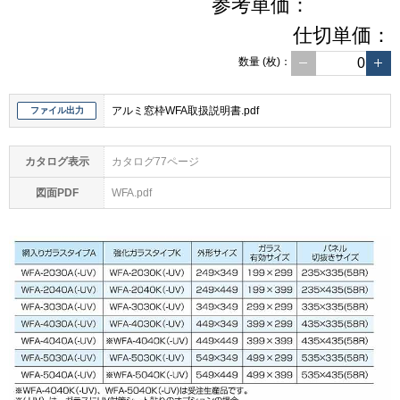
参考単価：
仕切単価：
数量
(枚)
：
アルミ窓枠WFA取扱説明書.pdf
ファイル出力
カタログ表示
カタログ77ページ
図面PDF
WFA.pdf