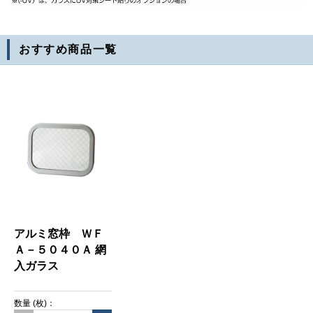
おすすめ商品
一覧
アルミ窓枠 ＷＦ
Ａ－５０４０Ａ 網
入ガラス
数量
(枚)
：