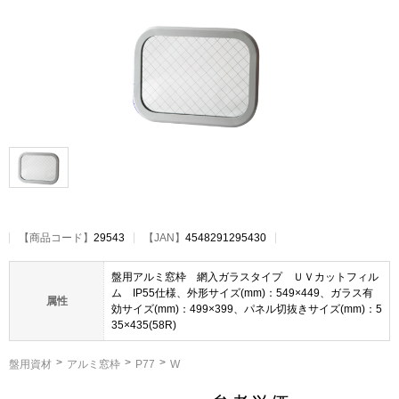
【
商品コード
】
29543
【JAN】
4548291295430
盤用アルミ窓枠 網入ガラスタイプ ＵＶカットフィル
ム IP55仕様、外形サイズ(mm)：549×449、ガラス有
属性
効サイズ(mm)：499×399、パネル切抜きサイズ(mm)：5
35×435(58R)
盤用資材
アルミ窓枠
P77
W