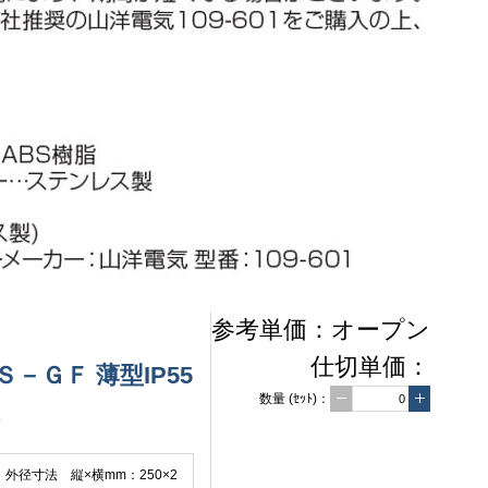
参考単価：
オープン
仕切単価：
ＧＦ 薄型IP55
数量
(ｾｯﾄ)
：
様
径寸法 縦×横mm：250×2