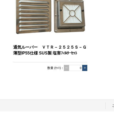
通気ルーバー ＶＴＲ－２５２５Ｓ－Ｇ
薄型IP55仕様 SUS製 塩害ﾌｨﾙﾀｰｾｯﾄ
数量
(ｾｯﾄ)
：