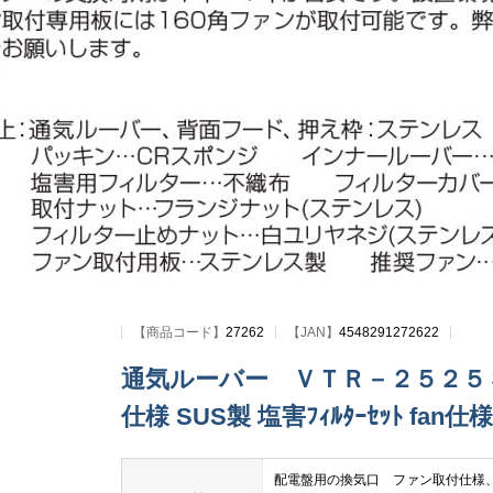
【
商品コード
】
27262
【JAN】
4548291272622
通気ルーバー ＶＴＲ－２５２５Ｓ－
仕様 SUS製 塩害ﾌｨﾙﾀｰｾｯﾄ fan仕
配電盤用の換気口 ファン取付仕様、外