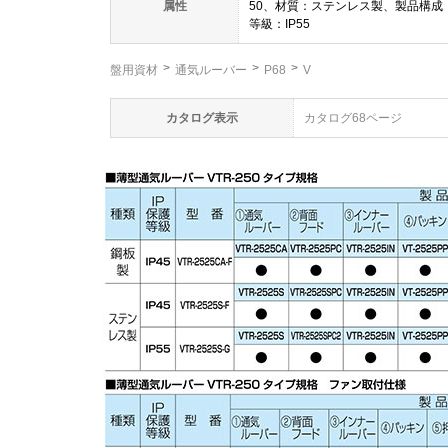
属性
50、材質：ステンレス製、製品構成
等級：IP55
盤用資材
通気ルーバー
P68
V
カタログ表示
カタログ68ページ