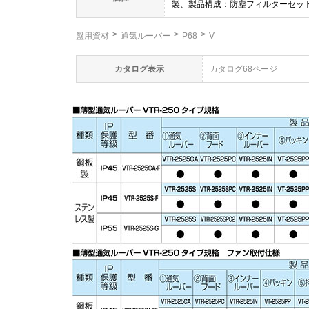
製、製品構成：防塵フィルターセット
盤用資材
通気ルーバー
P68
V
カタログ表示
カタログ68ページ