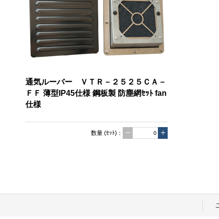
通気ルーバー ＶＴＲ－２５２５ＣＡ－
ＦＦ 薄型IP45仕様 鋼板製 防塵網ｾｯﾄ fan
仕様
数量
(ｾｯﾄ)
：