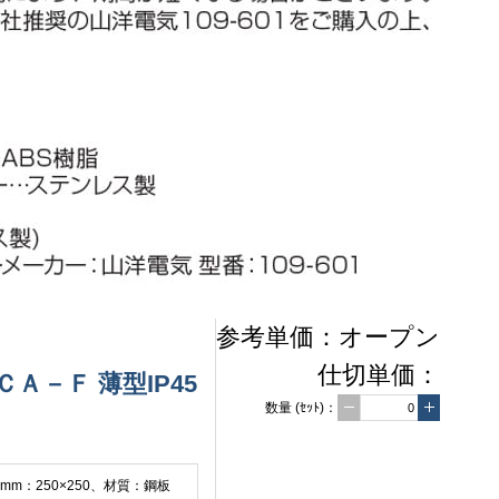
参考単価：
オープン
仕切単価：
－Ｆ 薄型IP45
数量
(ｾｯﾄ)
：
m：250×250、材質：鋼板