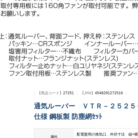
【
商品コード
】
27251
【JAN】
4548291272516
通気ルーバー ＶＴＲ－２５２５ＣＡ
仕様 鋼板製 防塵網ｾｯﾄ
配電盤用の換気口、外径寸法 縦×横m
属性