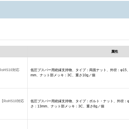
属性
RoHS10対応
低圧ブスバー用絶縁支持物、タイプ：両面ナット、外径：φ15、
mm、ナット部メッキ：3C、重さ10g／個
 【RoHS10対応
低圧ブスバー用絶縁支持物、タイプ：ボルト・ナット、外径：φ1
さ：13mm、ナット部メッキ：3C、重さ8g／個