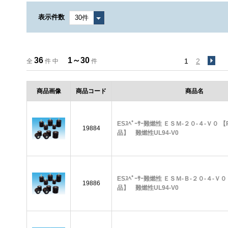
表示件数
36
1～30
1
2
全
件 中
件
商品画像
商品コード
商品名
ESｽﾍﾟｰｻｰ難燃性 ＥＳＭ-２０-４-Ｖ０ 【
19884
品】 難燃性UL94-V0
ESｽﾍﾟｰｻｰ難燃性 ＥＳＭ-Ｂ-２０-４-Ｖ０
19886
品】 難燃性UL94-V0