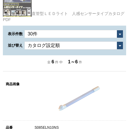
直管型ＬＥＤライト 人感センサータイプカタログ
PDF
表示件数
並び替え
6
1～6
全
件 中
件
S085ELN10NS