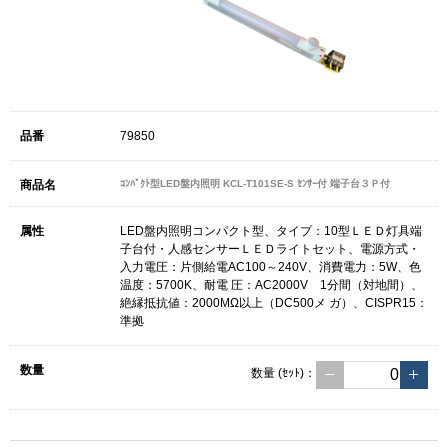
79850
ｺﾝﾊﾟｸﾄ型LED盤内照明 KCL-T101SE-S ｾﾝｻｰ付 端子台３Ｐ付
LED盤内照明コンパクト型、タイプ：10型ＬＥＤ灯具端
子台付・人感センサーＬＥＤライトセット、電源方式・
入力電圧：片側給電AC100～240V、消費電力：5W、色
温度：5700K、耐電 圧：AC2000V 1分間（対地間）、
絶縁抵抗値：2000MΩ以上（DC500メ ガ）、CISPR15：
準拠
数量
(ｾｯﾄ)
：