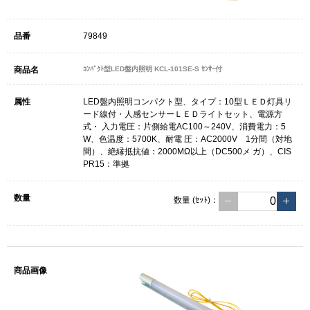
79849
ｺﾝﾊﾟｸﾄ型LED盤内照明 KCL-101SE-S ｾﾝｻｰ付
LED盤内照明コンパクト型、タイプ：10型ＬＥＤ灯具リ
ード線付・人感センサーＬＥＤライトセット、電源方
式・ 入力電圧：片側給電AC100～240V、消費電力：5
W、色温度：5700K、耐電 圧：AC2000V 1分間（対地
間）、絶縁抵抗値：2000MΩ以上（DC500メ ガ）、CIS
PR15：準拠
数量
(ｾｯﾄ)
：