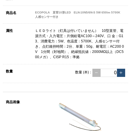
ECOPOLA 直管10形LED ELN-10N5/6N-S 5W 650lm 5700K
人感センサー付き
ＬＥＤライト（灯具は付いていません） 10型直管、電
源方式・入力電圧：片側給電AC100～240V、口 金：G1
3、消費電力：5W、色温度：5700K、人感センサー付
き、点灯維持時間：2分、単重：50g、耐電圧：AC200 0
V 1分間（対地間）、絶縁抵抗値：2000MΩ以上（DC5
00メガ）、CISP R15：準拠
数量
(本)
：