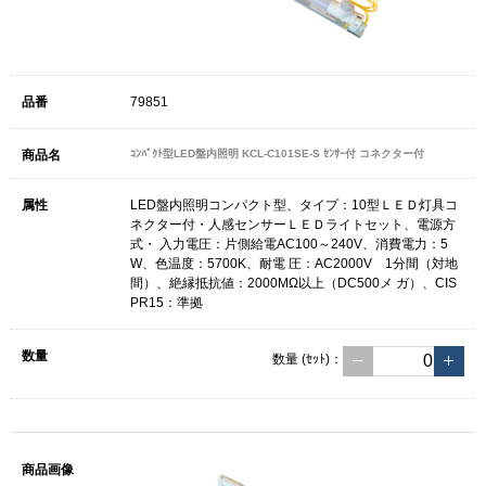
79851
ｺﾝﾊﾟｸﾄ型LED盤内照明 KCL-C101SE-S ｾﾝｻｰ付 コネクター付
LED盤内照明コンパクト型、タイプ：10型ＬＥＤ灯具コ
ネクター付・人感センサーＬＥＤライトセット、電源方
式・ 入力電圧：片側給電AC100～240V、消費電力：5
W、色温度：5700K、耐電 圧：AC2000V 1分間（対地
間）、絶縁抵抗値：2000MΩ以上（DC500メ ガ）、CIS
PR15：準拠
数量
(ｾｯﾄ)
：