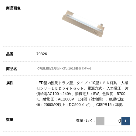
79826
ﾄﾗﾌ型LED灯具ｾｯﾄ KTL-101SE-S ｾﾝｻｰ付
LED盤内照明トラフ型、タイプ：10型ＬＥＤ灯具・人感
センサーＬＥＤライトセット、電源方式・ 入力電圧：片
側給電AC100～240V、消費電力：5W、色温度：5700
K、耐電 圧：AC2000V 1分間（対地間）、絶縁抵抗
値：2000MΩ以上（DC500メ ガ）、CISPR15：準拠
数量
(ｾｯﾄ)
：