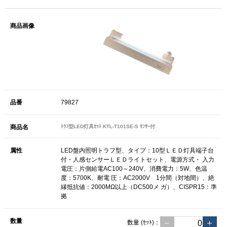
79827
ﾄﾗﾌ型LED灯具ｾｯﾄ KTL-T101SE-S ｾﾝｻｰ付
LED盤内照明トラフ型、タイプ：10型ＬＥＤ灯具端子台
付・人感センサーＬＥＤライトセット、電源方式・ 入力
電圧：片側給電AC100～240V、消費電力：5W、色温
度：5700K、耐電 圧：AC2000V 1分間（対地間）、絶
縁抵抗値：2000MΩ以上（DC500メ ガ）、CISPR15：準
拠
数量
(ｾｯﾄ)
：